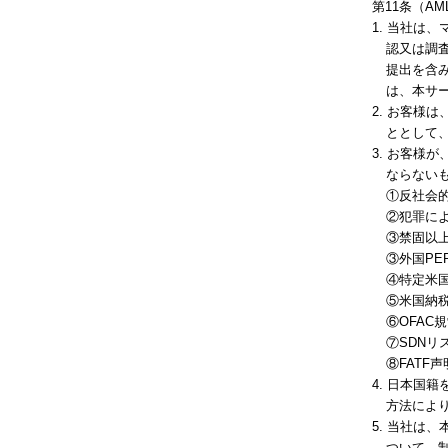
第11条（AM
1. 当社は
認又は調
提出を含
は、本サ
2. お客様
ととして
3. お客様
ならない
①反社会
②犯罪に
③禁固以
③外国PE
④特定米
⑤米国納
⑥OFA
⑦SDNリ
⑧FATF
4. 日本国
方法によ
5. 当社は
ついて、