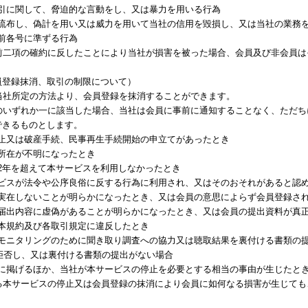
金取引に関して、脅迫的な言動をし、又は暴力を用いる行為
説を流布し、偽計を用い又は威力を用いて当社の信用を毀損し、又は当社の業務
の他前各号に準ずる行為
が前二項の確約に反したことにより当社が損害を被った場合、会員及び非会員
員登録抹消、取引の制限について）
、当社所定の方法より、会員登録を抹消することができます。
号のいずれか一に該当した場合、当社は会員に事前に通知することなく、ただ
できるものとします。
払停止又は破産手続、民事再生手続開始の申立てがあったとき
員の所在が不明になったとき
員が2年を超えて本サービスを利用しなかったとき
サービスが法令や公序良俗に反する行為に利用され、又はそのおそれがあると認
員が実在しないことが明らかになったとき、又は会員の意思によらず会員登録さ
員の届出内容に虚偽があることが明らかになったとき、又は会員の提出資料が真
員が本規約及び各取引規定に違反したとき
取引のモニタリングのために聞き取り調査への協力又は聴取結果を裏付ける書類
拒否し、又は裏付ける書類の提出がない場合
各号に掲げるほか、当社が本サービスの停止を必要とする相当の事由が生じたと
よる本サービスの停止又は会員登録の抹消により会員に如何なる損害が生じて