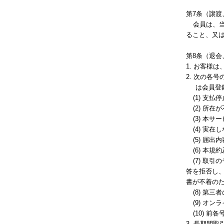
第7条（譲渡
会員は、
ること、又
第8条（退
1. お客様
2. 次の各
は会員登
(1) 支
(2) 所
(3) 本
(4) 実
(5) 届
(6) 本
(7) 
答を拒否し
書が不着の
(8) 第
(9) オ
(10) 
3. 長期間