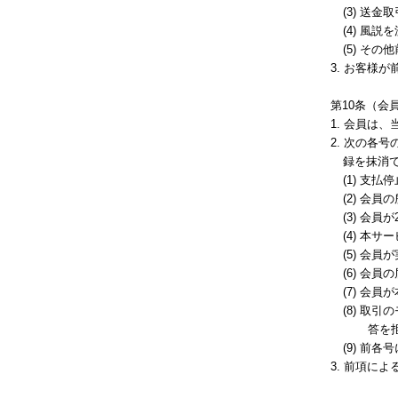
(3) 送
(4) 風
(5) そ
3. お客様
第10条（会
1. 会員は
2. 次の各
録を抹消
(1) 支
(2) 会
(3) 会
(4) 本
(5) 会
(6) 会
(7) 会
(8) 
答を
(9) 前
3. 前項に