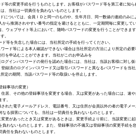
ード等の変更手続を行うものとします。お客様がパスワード等を第三者に知ら
ては、当社は一切責任を負わないものとします。
スワードについては、会員ＩＤと同一のものや、生年月日、同一数値の連続のみ
人から推測されやすい番号の指定を避けるとともに、一定期間毎に変更して
お客様は、ウェブサイト等上において、随時パスワードの変更を行うことができ
ます。
ワード等を失念した場合には、当社所定の手続を行ってください。
スワード等による本人確認ができない場合は当社所定の方法により所定の必要
発行を申込むことができます。当社がこのお申込みを
仮ログインパスワードの発行を認めた場合には、当社は、当該お客様に対し仮
が、登録済のログインパスワード又は取引パスワードと異なるパスワードを当
社所定の期間、当該パスワード等の取扱いを停止します。
登録事項の変更）
は、住居、その他の登録事項を変更する場合、又は変更があった場合には、速
ます。
登録された電子メールアドレス、電話番号、又は住所が会員以外の者の電子メ
何なる損害についても、当社は一切責任を負わないものとします。
項に変更があったとき又は変更があるときは、変更手続より前に、当該変更に
を負わないものとします。また、登録事項の不備又は登録事項の変更手続を
切責任を負わないものとします。