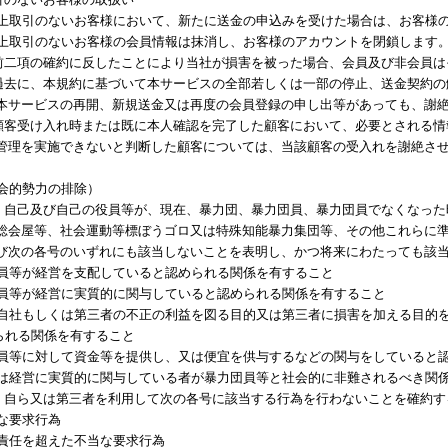
３年以上取引のないお客様において、新たに送金の申込みを受けた場合は、お客
年以上取引のないお客様の会員情報は抹消し、お客様のアカウントを閉鎖します
が前二項の確約に反したことにより当社が損害を被った場合、会員及び非会員
、過去に、本規約に基づいて本サービスの全部若しくは一部の停止、送金契約
本サービスの再開、新規送金又は再度の会員登録の申し出等があっても、謝
、顧客受け入れ時または既に本人確認を完了した顧客において、必要とされる
管理を実施できないと判断した顧客については、当該顧客の受入れを謝絶さ
会的勢力の排除）
は、自己及び自己の役員等が、現在、暴力団、暴力団員、暴力団員でなくなっ
総会屋等、社会運動等標ぼうゴロ又は特殊知能暴力集団等、その他これらに準ず
び次の各号のいずれにも該当しないことを表明し、かつ将来にわたっても該
力団員等が経営を支配していると認められる関係を有すること
力団員等が経営に実質的に関与していると認められる関係を有すること
自己、自社もしくは第三者の不正の利益を図る目的又は第三者に損害を加える目
られる関係を有すること
力団員等に対して資金等を提供し、又は便宜を供与するなどの関与をしていると
員又は経営に実質的に関与している者が暴力団員等と社会的に非難されるべき関
は、自ら又は第三者を利用して次の各号に該当する行為を行わないことを確約
的な要求行為
的な責任を超えた不当な要求行為