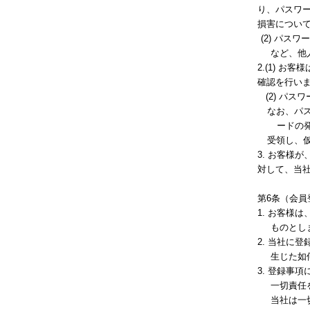
り、パスワ
損害につい
(2) パ
など、他
2.(1) 
確認を行い
(2) パス
なお、パ
ードの
受領し、
3. お客様
対して、当
第6条（会員
1. お客様
ものとし
2. 当社に
生じた如
3. 登録事
一切責任
当社は一