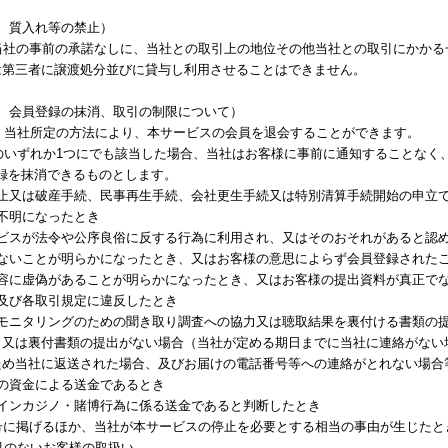
、質入れ等の禁止）
当社の事前の承諾なしに、当社との取引上の地位その他当社との取引にかかる
は第三者に譲渡処分並びに貸与し利用させることはできません。
会、会員登録の抹消、取引の制限について）
は、当社所定の方法により、本サービスの会員を退会することができます。
号のいずれか1つにでも該当した場合、当社はお客様に事前に通知することな
録を抹消できるものとします。
払停止又は破産手続、民事再生手続、会社更生手続又は特別清算手続開始の申立
在が不明になったとき
サービスが法令や公序良俗に反する行為に利用され、又はそのおそれがあると認
在しないことが明らかになったとき、又はお客様の意思によらず会員登録された
出内容に虚偽があることが明らかになったとき、又はお客様の提出資料が真正で
規約及び各取引規定に違反したとき
取引のモニタリングのための聞き取り調査への協力又は聴取結果を裏付ける書類
、又は裏付書類の提出がない場合（当社が定める期日までに当社に連絡がない
ため当社に返送された場合、及びお届けの電話番号等への連絡がとれない場合
三者の資金による送金であるとき
ンラインカジノ・賭博行為に係る送金であると判断したとき
前各号に掲げるほか、当社が本サービスの停止を必要とする相当の事由が生じたと
取引のないお客様の取扱い