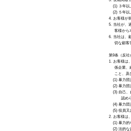
(1) 
(2) ５
4. お客様
5. 当社が
客様から
6. 当社は
切な顧客
第9条（反社
1. お客様
係企業、
こと、及
(1) 暴
(2) 暴
(3) 
認め
(4) 暴
(5) 役
2. お客様
(1) 暴力
(2) 法