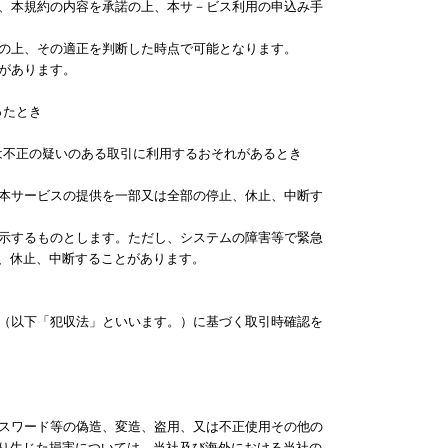
り、本規約の内容を承諾の上、本サ－ビス利用の申込み手
査の上、その適正を判断した時点で可能となります。
合があります。
ったとき
又は不正の疑いのある取引に利用するおそれがあるとき
、本サービスの提供を一部又は全部の停止、休止、中断す
掲示するものとします。ただし、システムの障害等で緊急
、休止、中断することがあります。
」（以下「犯収法」といいます。）に基づく取引時確認を
パスワード等の偽造、変造、盗用、又は不正使用その他の
り生じた損害については、当社及び海外における当社の