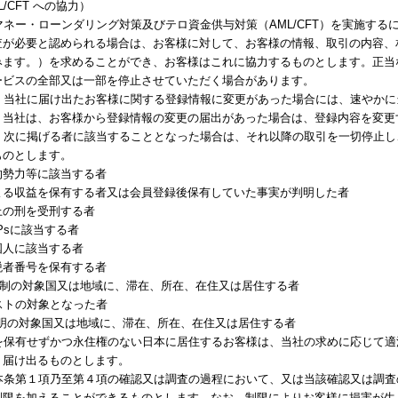
L/CFT への協力）
、マネー・ローンダリング対策及びテロ資金供与対策（AML/CFT）を実施す
査が必要と認められる場合は、お客様に対して、お客様の情報、取引の内容、
みます。）を求めることができ、お客様はこれに協力するものとします。正当
ービスの全部又は一部を停止させていただく場合があります。
は、当社に届け出たお客様に関する登録情報に変更があった場合には、速やか
、当社は、お客様から登録情報の変更の届出があった場合は、登録内容を変更
が、次に掲げる者に該当することとなった場合は、それ以降の取引を一切停止
ものとします。
的勢力等に該当する者
よる収益を保有する者又は会員登録後保有していた事実が判明した者
上の刑を受刑する者
Psに該当する者
国人に該当する者
税者番号を保有する者
C規制の対象国又は地域に、滞在、所在、在住又は居住する者
ストの対象となった者
声明の対象国又は地域に、滞在、所在、在住又は居住する者
籍を保有せずかつ永住権のない日本に居住するお客様は、当社の求めに応じて
り届け出るものとします。
、本条第１項乃至第４項の確認又は調査の過程において、又は当該確認又は調
制限を加えることができるものとします。なお、制限によりお客様に損害が生