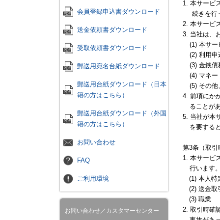
1. 本サー
会員登録申込書ダウンロード
続きを行
2. 本サー
送金依頼書ダウンロード
3. 当社は
(1) 本
受取依頼書ダウンロード
(2) 利
(3) 金
郵送用宛名台紙ダウンロード
(4) 
郵送用台紙ダウンロード（日本
(5) そ
籍の方はこちら）
4. 前項に
ることが
郵送用台紙ダウンロード（外国
5. 当社が
籍の方はこちら）
を要する
お問い合わせ
第3条（取引
1. 本サー
FAQ
行います
ご利用環境
(1) 本人
(2) 送金
(3) 職業
2. 取引時
お問い合わせ／カスタマーセンター
事故があ