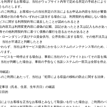
ビスを利用するお客様は、当社がウェブサイト内等で定める所定の手続きによ
うものとします。
ビスのご利用は、お客様からの当社所定の方法によるお申込み内容を当社が審
、お客様が次の各号のいずれかに該当する場合には、利用契約を締結しない場
サービスに関する利用契約等に違反したことが認められるとき
用申込内容又は利用変更内容に虚偽の記載、誤記があったとき又は記入もれがあ
銭債務その他利用契約等に基づく債務の履行を怠るおそれがあるとき
マネー・ローンダリング及びテロ資金供与、公序良俗に反する取引、その他不法
の他、当社が不適正と判断したとき
かかわらず、当社は本サービス提供にかかるシステムのメンテナンス等のため
あります。
本サービスを一時停止する場合は、事前に当社のウェブサイトおいてその旨を
と当社が判断した場合は、事前の予告なく当該システムの一部又は全部を停止
時確認）
ビスのご利用にあたって、当社は「犯罪による収益の移転の防止に関する法律
。
特定事項（氏名、住居、生年月日）の確認
取引目的
確認によりお客様を正当なお客様とみなして取扱いを行った場合は、ご利用の
っても、当社は当該取扱いに係る取引を有効なものとみなし、また、これによ