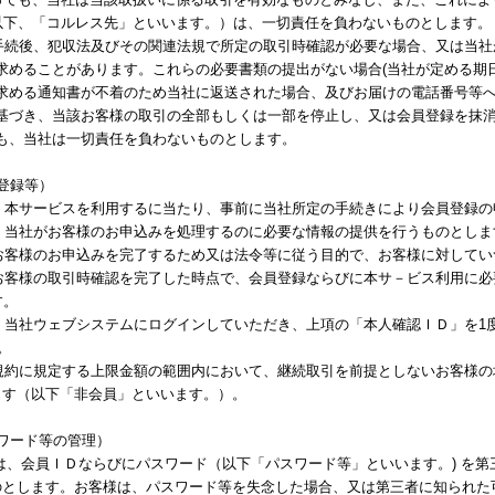
以下、「コルレス先」といいます。）は、一切責任を負わないものとします。
録手続後、犯収法及びその関連法規で所定の取引時確認が必要な場合、又は当
求めることがあります。これらの必要書類の提出がない場合(当社が定める期
求める通知書が不着のため当社に返送された場合、及びお届けの電話番号等へ
基づき、当該お客様の取引の全部もしくは一部を停止し、又は会員登録を抹
も、当社は一切責任を負わないものとします。
登録等）
は、本サービスを利用するに当たり、事前に当社所定の手続きにより会員登録
は、当社がお客様のお申込みを処理するのに必要な情報の提供を行うものとしま
、お客様のお申込みを完了するため又は法令等に従う目的で、お客様に対して
、お客様の取引時確認を完了した時点で、会員登録ならびに本サ－ビス利用に
す。
は、当社ウェブシステムにログインしていただき、上項の「本人確認ＩＤ」を
。
本規約に規定する上限金額の範囲内において、継続取引を前提としないお客様
ます（以下「非会員」といいます。）。
ワード等の管理）
お客様は、会員ＩＤならびにパスワード（以下「パスワード等」といいます。) 
のとします。お客様は、パスワード等を失念した場合、又は第三者に知られた