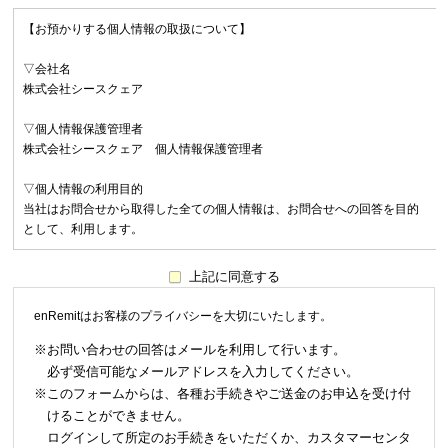
【お預かりする個人情報の取扱について】
▽会社名
株式会社シースクェア
▽個人情報保護管理者
株式会社シースクェア 個人情報保護管理者
▽個人情報の利用目的
当社はお問合せから取得した全ての個人情報は、お問合せへの回答を目的
として、利用します。
▽個人情報の第三者提供について
上記に同意する
取得した個人情報は、法律上許されている場合を除き、ご本人の了解を得
ることなく第三者に提供することはありません。
enRemitはお客様のプライバシーを大切にいたします。
▽個人情報の取扱いの委託について
※お問い合わせの回答はメールを利用して行います。
お問合せから取得した個人情報は委託することがありません。
必ず受信可能なメールアドレスを入力してください。
※このフォームからは、各種お手続きやご送金のお申込を受け付
▽開示対象個人情報の開示等および問合せ窓口について
けることができません。
ご本人からの求めにより、当社が保有する開示対象個人情報の、利用目的
ログインして所定のお手続きをいただくか、カスタマーセンタ