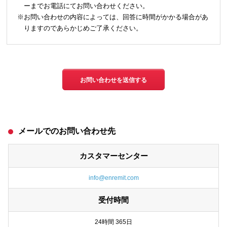
の通知、開示、内容の訂正、追加または削除、 利用の停止、消去および第
ーまでお電話にてお問い合わせください。
三者への提供の停止（「開示等」といいます。>）に応じます。
※お問い合わせの内容によっては、回答に時間がかかる場合があ
りますのであらかじめご了承ください。
▽株式会社シースクェア 個人情報お問合せ窓口
〒160-0023 東京都新宿区西新宿6-12-1 パークウェストビル13階
Eメール：info@c-square.co.jp
（受付時間は、平日9時～18時30分 但し、年末年始、夏季休暇は除きま
す）
▽個人情報を入力するにあたっての注意事項
氏名、連絡先など個人情報をご記入いただけない場合、お問合せへの回答
ができない場合がございます。
メールでのお問い合わせ先
▽本人が容易に認識できない方法による個人情報の取得
クッキーやWebビーコン等を用いるなどして、本人が容易に認識できない
カスタマーセンター
方法による個人情報の取得は行っておりません。
info@enremit.com
受付時間
24時間 365日