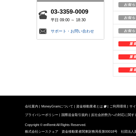
お知ら
03-3359-0009
お知ら
平日 09:00 ～ 18:30
サポート・お問い合わせ
お知ら
重
重
重
会社案内
MoneyGramについて
資金移動業者とは
ご利用環境
サイ
プライバシーポリシー
国際送金取引規約
反社会的勢力への対応に関す
Copyright © enRemit All Rights Reserved.
株式会社シースクェア 資金移動業者関東財務局長第00018号 社団法人資